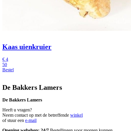
Kaas uienkruier
€
4
50
Bestel
De Bakkers Lamers
De Bakkers Lamers
Heeft u vragen?
Neem contact op met de betreffende
winkel
of stuur een
e-mail
Opening webshop: 24/7
Bestellingen voor morgen kunnen