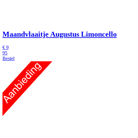
Maandvlaaitje Augustus Limoncello
€
9
95
Bestel