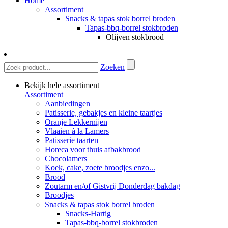
Home
Assortiment
Snacks & tapas stok borrel broden
Tapas-bbq-borrel stokbroden
Olijven stokbrood
Zoeken
Bekijk hele assortiment
Assortiment
Aanbiedingen
Patisserie, gebakjes en kleine taartjes
Oranje Lekkernijen
Vlaaien à la Lamers
Patisserie taarten
Horeca voor thuis afbakbrood
Chocolamers
Koek, cake, zoete broodjes enzo...
Brood
Zoutarm en/of Gistvrij Donderdag bakdag
Broodjes
Snacks & tapas stok borrel broden
Snacks-Hartig
Tapas-bbq-borrel stokbroden