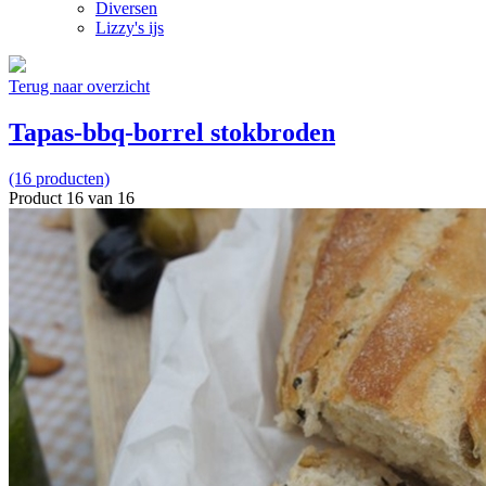
Diversen
Lizzy's ijs
Terug naar overzicht
Tapas-bbq-borrel stokbroden
(16 producten)
Product 16 van 16