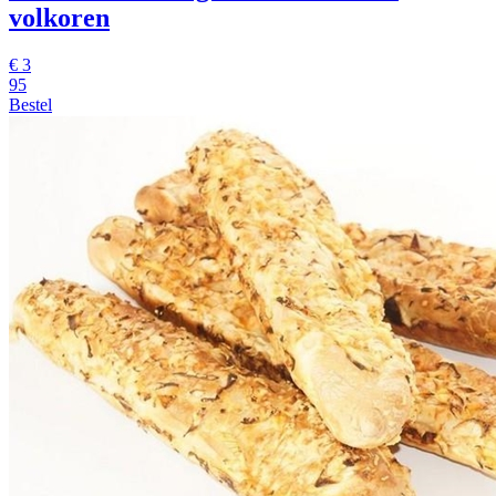
volkoren
€
3
95
Bestel