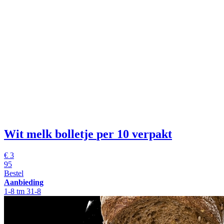
Wit melk bolletje
per 10 verpakt
€
3
95
Bestel
Aanbieding
1-8 tm 31-8