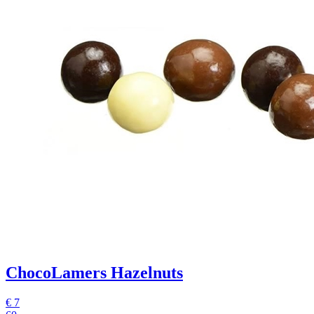
ChocoLamers Hazelnuts
€
7