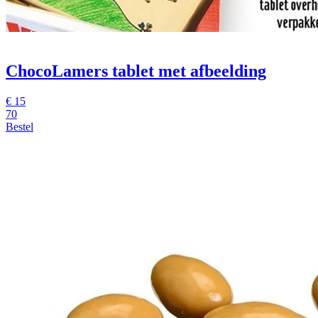
ChocoLamers tablet met afbeelding
€
15
70
Bestel