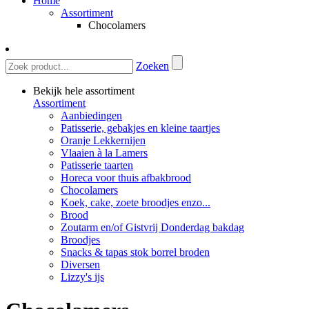
Home
Assortiment
Chocolamers
Zoeken
Bekijk hele assortiment
Assortiment
Aanbiedingen
Patisserie, gebakjes en kleine taartjes
Oranje Lekkernijen
Vlaaien à la Lamers
Patisserie taarten
Horeca voor thuis afbakbrood
Chocolamers
Koek, cake, zoete broodjes enzo...
Brood
Zoutarm en/of Gistvrij Donderdag bakdag
Broodjes
Snacks & tapas stok borrel broden
Diversen
Lizzy's ijs