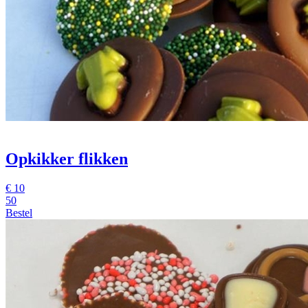
Opkikker flikken
€
10
50
Bestel