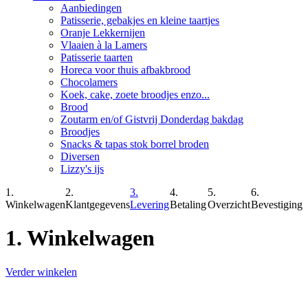
Aanbiedingen
Patisserie, gebakjes en kleine taartjes
Oranje Lekkernijen
Vlaaien à la Lamers
Patisserie taarten
Horeca voor thuis afbakbrood
Chocolamers
Koek, cake, zoete broodjes enzo...
Brood
Zoutarm en/of Gistvrij Donderdag bakdag
Broodjes
Snacks & tapas stok borrel broden
Diversen
Lizzy's ijs
1.
2.
3.
4.
5.
6.
Winkelwagen
Klantgegevens
Levering
Betaling
Overzicht
Bevestiging
1. Winkelwagen
Verder winkelen