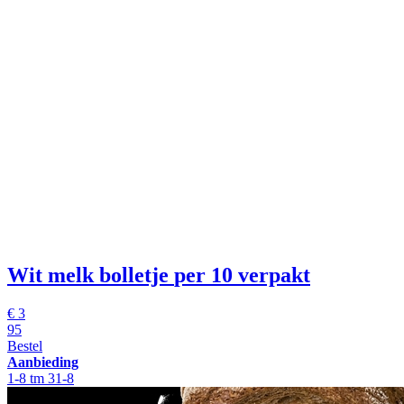
Wit melk bolletje
per 10 verpakt
€
3
95
Bestel
Aanbieding
1-8 tm 31-8