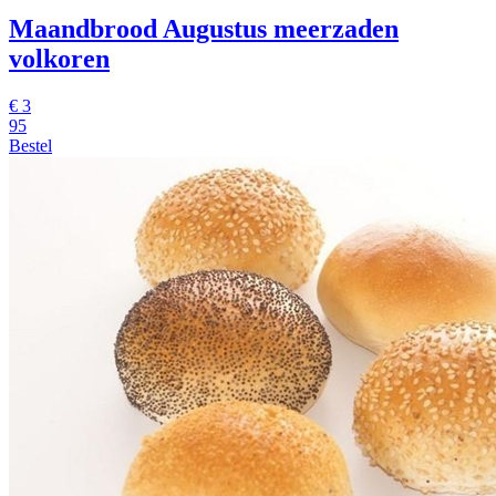
Maandbrood Augustus meerzaden
volkoren
€
3
95
Bestel