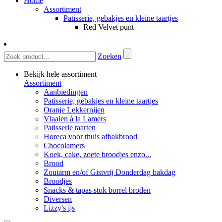
Home
Assortiment
Patisserie, gebakjes en kleine taartjes
Red Velvet punt
Zoeken
Bekijk hele assortiment
Assortiment
Aanbiedingen
Patisserie, gebakjes en kleine taartjes
Oranje Lekkernijen
Vlaaien à la Lamers
Patisserie taarten
Horeca voor thuis afbakbrood
Chocolamers
Koek, cake, zoete broodjes enzo...
Brood
Zoutarm en/of Gistvrij Donderdag bakdag
Broodjes
Snacks & tapas stok borrel broden
Diversen
Lizzy's ijs