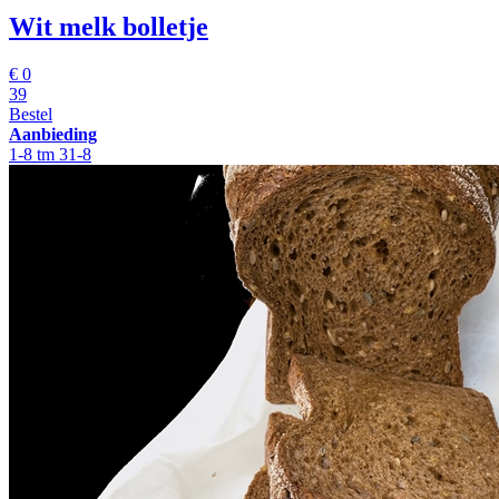
Wit melk bolletje
€
0
39
Bestel
Aanbieding
1-8 tm 31-8