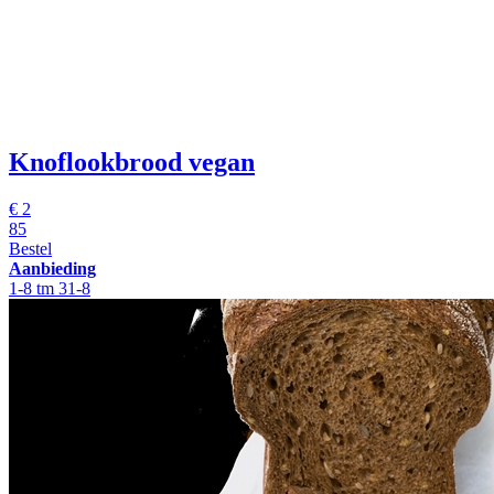
Knoflookbrood vegan
€
2
85
Bestel
Aanbieding
1-8 tm 31-8