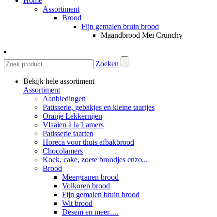
Home
Assortiment
Brood
Fijn gemalen bruin brood
Maandbrood Mei Crunchy
Zoeken
Bekijk hele assortiment
Assortiment
Aanbiedingen
Patisserie, gebakjes en kleine taartjes
Oranje Lekkernijen
Vlaaien à la Lamers
Patisserie taarten
Horeca voor thuis afbakbrood
Chocolamers
Koek, cake, zoete broodjes enzo...
Brood
Meergranen brood
Volkoren brood
Fijn gemalen bruin brood
Wit brood
Desem en meer.....