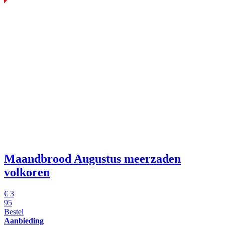
Maandbrood Augustus meerzaden
volkoren
€
3
95
Bestel
Aanbieding