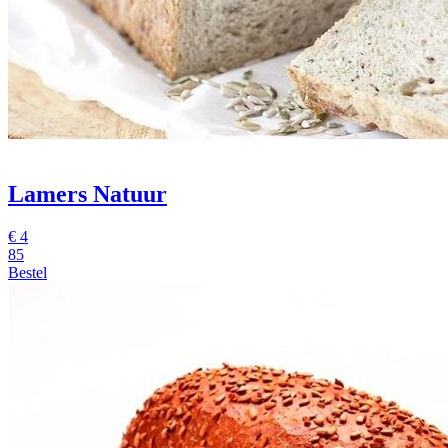
Lamers Natuur
€
4
85
Bestel