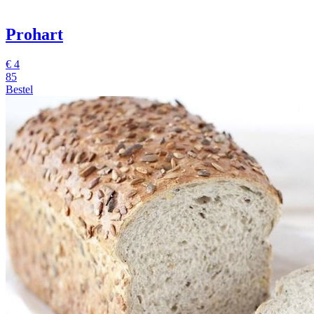
Prohart
€
4
85
Bestel