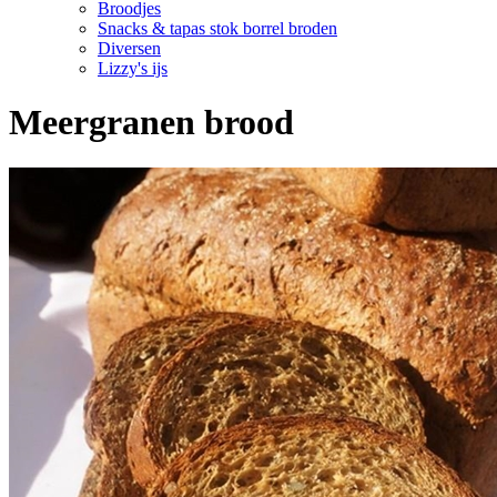
Broodjes
Snacks & tapas stok borrel broden
Diversen
Lizzy's ijs
Meergranen brood