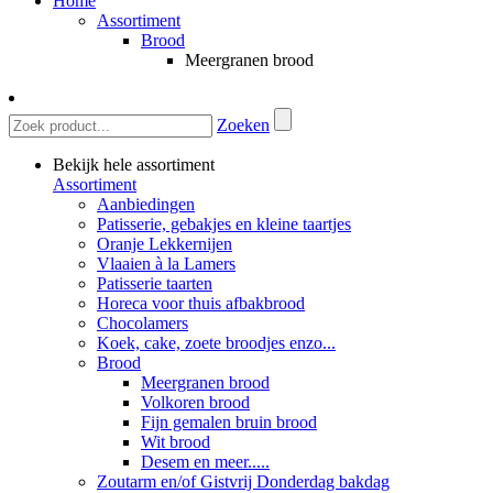
Home
Assortiment
Brood
Meergranen brood
Zoeken
Bekijk hele assortiment
Assortiment
Aanbiedingen
Patisserie, gebakjes en kleine taartjes
Oranje Lekkernijen
Vlaaien à la Lamers
Patisserie taarten
Horeca voor thuis afbakbrood
Chocolamers
Koek, cake, zoete broodjes enzo...
Brood
Meergranen brood
Volkoren brood
Fijn gemalen bruin brood
Wit brood
Desem en meer.....
Zoutarm en/of Gistvrij Donderdag bakdag