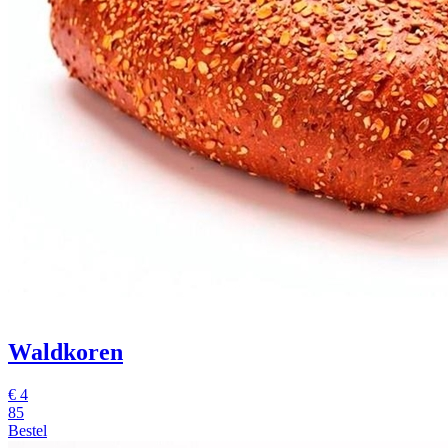
Waldkoren
€
4
85
Bestel