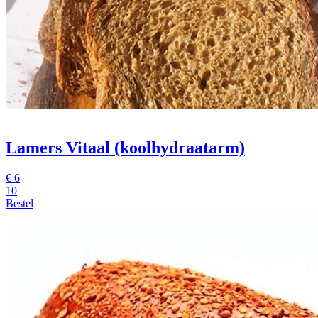
Lamers Vitaal (koolhydraatarm)
€
6
10
Bestel