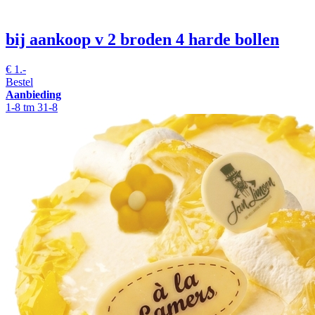
bij aankoop v 2 broden 4 harde bollen
€
1.-
Bestel
Aanbieding
1-8 tm 31-8