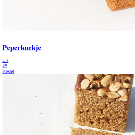
Peperkoekje
€
3
25
Bestel