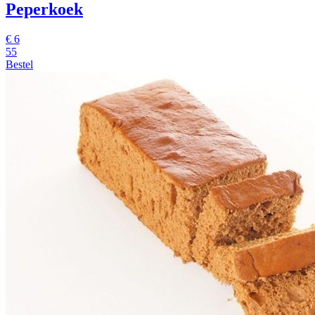
Peperkoek
€
6
55
Bestel