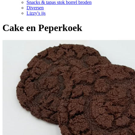
Snacks & tapas stok borrel broden
Diversen
Lizzy's ijs
Cake en Peperkoek