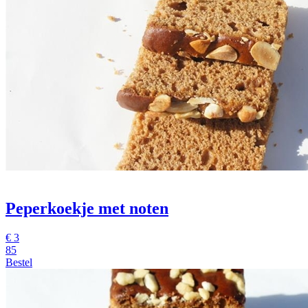
Peperkoekje met noten
€
3
85
Bestel