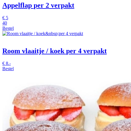
Appelflap
per 2 verpakt
€
5
40
Bestel
Room vlaaitje / koek
per 4 verpakt
€
8.-
Bestel