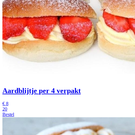
Aardblijtje
per 4 verpakt
€
8
20
Bestel