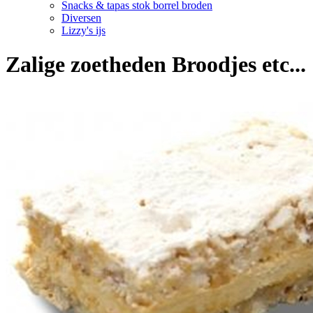
Snacks & tapas stok borrel broden
Diversen
Lizzy's ijs
Zalige zoetheden Broodjes etc...