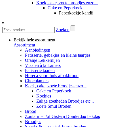
Koek, cake, zoete broodjes enzo...
Cake en Peperkoek
Peperkoekje kandij
Zoeken
Bekijk hele assortiment
Assortiment
Aanbiedingen
Patisserie, gebakjes en kleine taartjes
Oranje Lekkernijen
Vlaaien à la Lamers
Patisserie taarten
Horeca voor thuis afbakbrood
Chocolamers
Koek, cake, zoete broodjes enzo...
Cake en Peperkoek
Koekjes
Zalige zoetheden Broodjes etc...
Zoete Smul Broden
Brood
Zoutarm en/of Gistvrij Donderdag bakdag
Broodjes
Snacks & tapas stok borrel broden