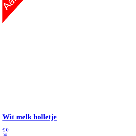
Wit melk bolletje
€
0
39