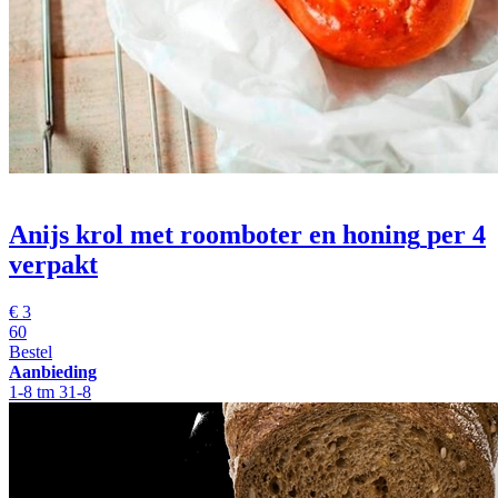
Anijs krol met roomboter en honing
per 4
verpakt
€
3
60
Bestel
Aanbieding
1-8 tm 31-8