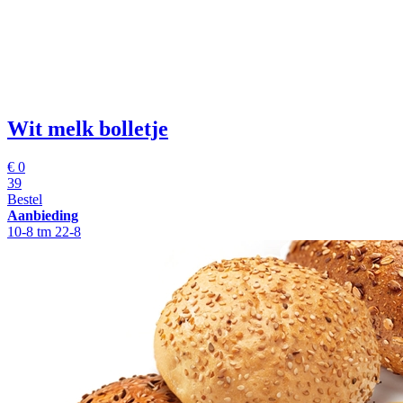
Wit melk bolletje
€
0
39
Bestel
Aanbieding
10-8 tm 22-8