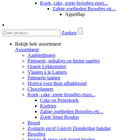
Koek, cake, zoete broodjes enzo...
Zalige zoetheden Broodjes etc...
Appelflap
Zoeken
Bekijk hele assortiment
Assortiment
Aanbiedingen
Patisserie, gebakjes en kleine taartjes
Oranje Lekkernijen
Vlaaien à la Lamers
Patisserie taarten
Horeca voor thuis afbakbrood
Chocolamers
Koek, cake, zoete broodjes enzo...
Cake en Peperkoek
Koekjes
Zalige zoetheden Broodjes etc...
Zoete Smul Broden
Brood
Zoutarm en/of Gistvrij Donderdag bakdag
Broodjes
Snacks & tapas stok borrel broden