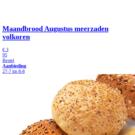
Maandbrood Augustus meerzaden
volkoren
€
3
95
Bestel
Aanbieding
27-7 tm 8-8