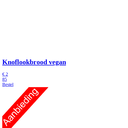
Knoflookbrood vegan
€
2
85
Bestel