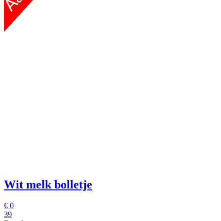
Wit melk bolletje
€
0
39