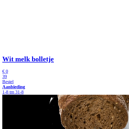
Wit melk bolletje
€
0
39
Bestel
Aanbieding
1-8 tm 31-8