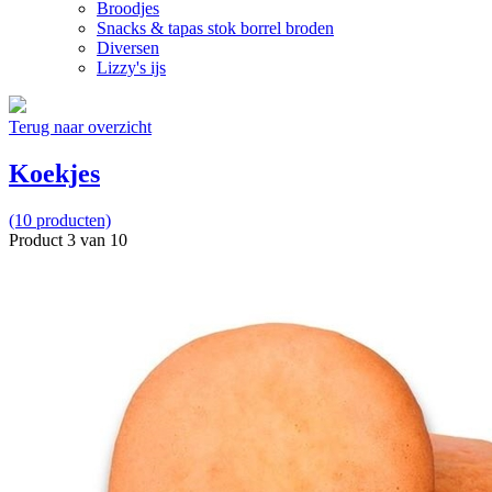
Broodjes
Snacks & tapas stok borrel broden
Diversen
Lizzy's ijs
Terug naar overzicht
Koekjes
(10 producten)
Product 3 van 10