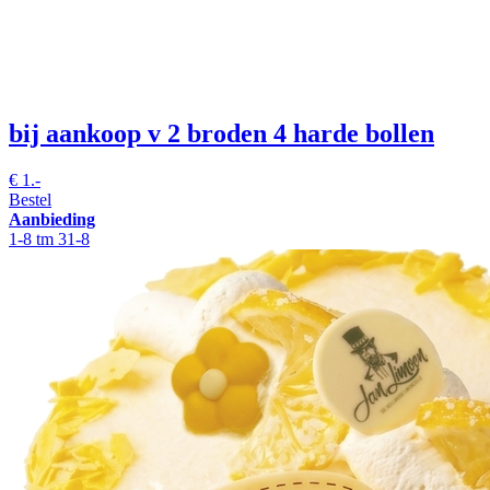
bij aankoop v 2 broden 4 harde bollen
€
1.-
Bestel
Aanbieding
1-8 tm 31-8